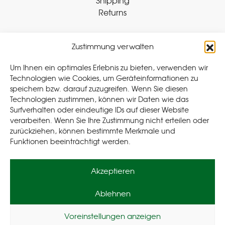
Shipping
Returns
Zustimmung verwalten
Withdraw Contract
Um Ihnen ein optimales Erlebnis zu bieten, verwenden wir
Technologien wie Cookies, um Geräteinformationen zu
speichern bzw. darauf zuzugreifen. Wenn Sie diesen
Legal
Technologien zustimmen, können wir Daten wie das
Surfverhalten oder eindeutige IDs auf dieser Website
Privacy Policy
verarbeiten. Wenn Sie Ihre Zustimmung nicht erteilen oder
Cookie Policy (EU
)
zurückziehen, können bestimmte Merkmale und
Terms & Conditions
Funktionen beeinträchtigt werden.
Imprint
Akzeptieren
Ablehnen
Voreinstellungen anzeigen