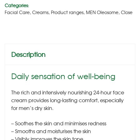
Categories:
Facial Care
,
Creams
,
Product ranges
,
MEN Oleosome
,
Close
Description
Daily sensation of well-being
The rich and intensively nourishing 24-hour face
cream provides long-lasting comfort, especially
for men’s dry skin.
– Soothes the skin and minimises redness
– Smooths and moisturises the skin
– Visibly improves the skin tone