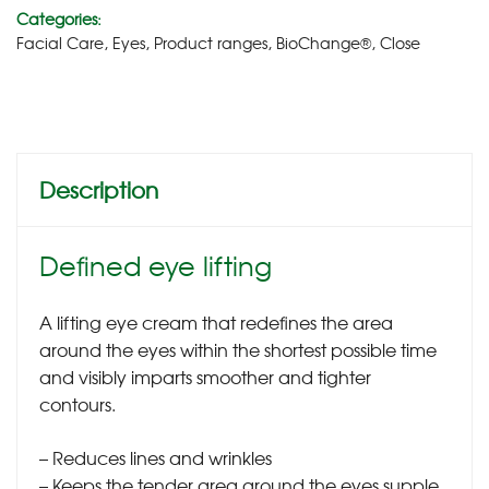
Categories:
Facial Care
,
Eyes
,
Product ranges
,
BioChange®
,
Close
Description
Defined eye lifting
A lifting eye cream that redefines the area
around the eyes within the shortest possible time
and visibly imparts smoother and tighter
contours.
– Reduces lines and wrinkles
– Keeps the tender area around the eyes supple