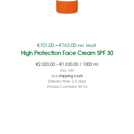
€
101,00
–
€
163,00
inkl. MwSt.
High Protection Face Cream SPF 30
€
2.020,00
–
€
1.630,00
/
1000
ml
incl. VAT
plus
shipping costs
Delivery time:
2-5 days
Product contains: 50
ml